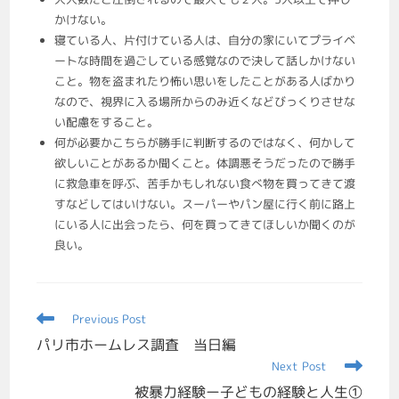
かけない。
寝ている人、片付けている人は、自分の家にいてプライベ
ートな時間を過ごしている感覚なので決して話しかけない
こと。物を盗まれたり怖い思いをしたことがある人ばかり
なので、視界に入る場所からのみ近くなどびっくりさせな
い配慮をすること。
何が必要かこちらが勝手に判断するのではなく、何かして
欲しいことがあるか聞くこと。体調悪そうだったので勝手
に救急車を呼ぶ、苦手かもしれない食べ物を買ってきて渡
すなどしてはいけない。スーパーやパン屋に行く前に路上
にいる人に出会ったら、何を買ってきてほしいか聞くのが
良い。
Previous Post
パリ市ホームレス調査 当日編
Next Post
被暴力経験ー子どもの経験と人生①