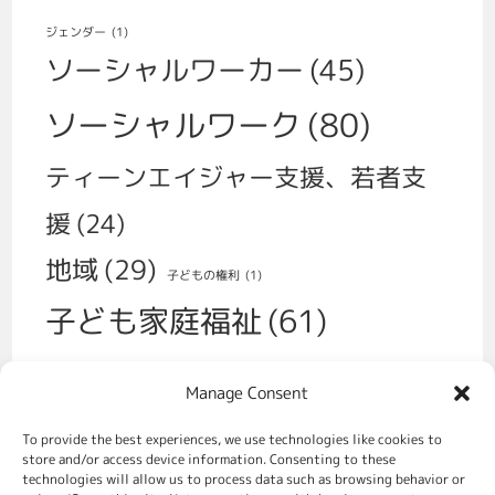
ジェンダー
(1)
ソーシャルワーカー
(45)
ソーシャルワーク
(80)
ティーンエイジャー支援、若者支
援
(24)
地域
(29)
子どもの権利
(1)
子ども家庭福祉
(61)
子育て
(30)
Manage Consent
学校、いじめ、不登校
(14)
性
(1)
To provide the best experiences, we use technologies like cookies to
福祉政策
(70)
store and/or access device information. Consenting to these
移民
(2)
technologies will allow us to process data such as browsing behavior or