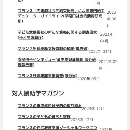
月
フランス「内閣府社会的結束総局」による専門的エ
2023
デュケーターガイドライン(早稲田社会的養育研究
年 08
所)
月
子ども家庭福祉の新たな資格に関する調査研究
2023年
(子ども家庭庁)
04月
フランス里親委託支援体制の概要(厚労省)
2022年 03月
安發明子インタビュー(資生堂児童福祉 海外研
2021年 09
修報告書)
月
フランス妊娠葛藤支援調査(厚労省)
2020年 03月
対人援助学マガジン
フランスの未成年自殺予防の取り組み
2023年 12月
フランスの子どもの育ちと家族
2023年 12月
フランスの在宅教育支援ソーシャルワークにつ
2023年