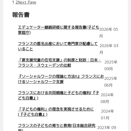
1
2
Next Page
報告書
エデュケーター継続研修に関する報告書(子ども
2026年 05
家庭庁)
月
フランスの匿名出産において専門家が配慮して
2026年 03
いること
月
「要支援児童の在宅支援」の制度と財政：日本・
2025年
フランス・スウェーデンの比較
09月
『ソーシャルワークの理論と方法II』フランスにお
2025年
けるソーシャルワーク支援
06月
フランスにおける共同親権と子どもの権利(『子
2024年
ども白書』)
08月
「子どもの権利」の理念を実現させるために
2024年
(『子ども白書』)
01月
フランスの子どもの育ちと教育(日本総合研究
2023年 09
所)