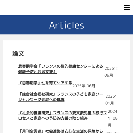
Articles
論文
思春期学会『フランスの性的健康センターによる
2025年
健康予防と若者支援』
09月
『思春期学』性を育てケアする
2025年 06月
『総合社会福祉研究』フランスの子ども家庭ソー
2025年
シャルワーク発展への挑戦
01月
2024
『社会的養護研究』フランスの要支援児童の移行プ
ロセスと家庭への予防的支援の取り組み
年 08
月
『月刊全労連』社会連帯は安心な生活の保障から