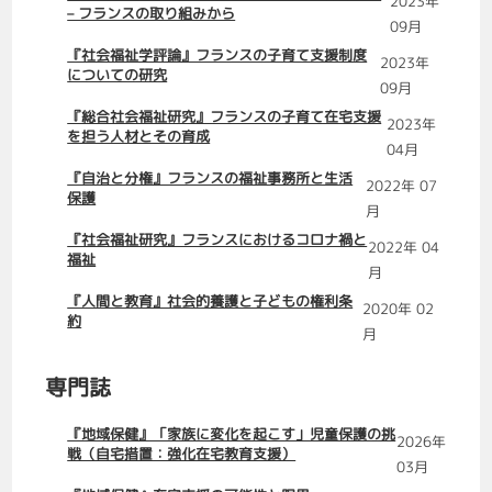
2023年
– フランスの取り組みから
09月
『社会福祉学評論』フランスの子育て支援制度
2023年
についての研究
09月
『総合社会福祉研究』フランスの子育て在宅支援
2023年
を担う人材とその育成
04月
『自治と分権』フランスの福祉事務所と生活
2022年 07
保護
月
『社会福祉研究』フランスにおけるコロナ禍と
2022年 04
福祉
月
『人間と教育』社会的養護と子どもの権利条
2020年 02
約
月
専門誌
『地域保健』「家族に変化を起こす」児童保護の挑
2026年
戦（自宅措置：強化在宅教育支援）
03月