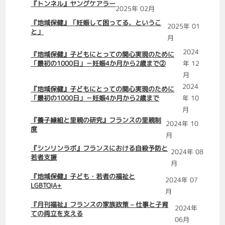
『トンネル』ヤングケアラー
2025年 02月
『地域保健』「妊娠して困ってる、というこ
2025年 01
と」
月
2024
『地域保健』子どもにとっての関心実現のために
「最初の1000日」－妊娠4か月から2歳まで②
年 12
月
2024
『地域保健』子どもにとっての関心実現のために
「最初の1000日」－妊娠4か月から2歳まで
年 10
月
『養子縁組と里親の研究』フランスの里親制
2024年 10
度
月
『シンリンラボ』フランスにおける自殺予防と
2024年 08
若者支援
月
『地域保健』子ども・若者の福祉と
2024年 07
LGBTQIA+
月
『月刊福祉』フランスの家族政策 – 仕事と子育
2024年
ての両立を支える
06月