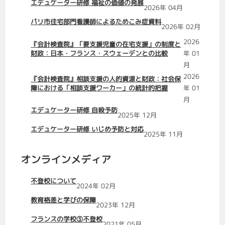
エデュケーター研修 福祉の価値の発展
2026年 04月
パリ市住宅部門看護師によるためこみ症資料
2026年 02月
2026
『会計検査院』「要支援児童の在宅支援」の制度と
財政：日本・フランス・スウェーデンとの比較
年 01
月
2026
『会計検査院』相談支援の人的資源と財政：社会保
障における「相談支援ワーカー」の統計的把握
年 01
月
エデュケーター研修 自殺予防
2025年 12月
エデュケーター研修 いじめ予防と対応
2025年 11月
オンラインメディア
不登校について
2024年 02月
教育格差と学びの保障
2023年 12月
フランスの学校③不登校
2021年 05月