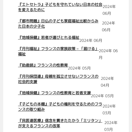
『エトセトラ』子どもを守れていない日本の社会
2024年
を変えるために
06月
『都市問題』日仏の子ども家庭福祉比較からみ
2024年
た日本の少子化
06月
『地域保健』若者が選びとれる福祉
2024年 06月
『月刊福祉』フランスの家族政策 – 「届ける」
2024年 06
福祉
月
『助産師』フランスの性教育
2024年 05月
『月刊保団連』母親を孤立させないフランスの
2024年
社会的支援
04月
『地域保健』フランスの性教育と若者支援
2024年 03月
『子どもの本棚』子どもの権利を守るためのフラ
2024年
ンスの取り組み
03月
『民医連医療』信念を貫きたたかう「ミリタン」
2024年
が支えるフランスの改革
03月