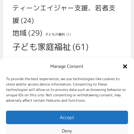
ティーンエイジャー支援、若者支
援
(24)
地域
(29)
子どもの権利
(1)
子ども家庭福祉
(61)
子育て
(30)
Manage Consent
学校、いじめ、不登校
(14)
性
(1)
To provide the best experiences, we use technologies like cookies to
福祉政策
(70)
store and/or access device information. Consenting to these
移民
(2)
technologies will allow us to process data such as browsing behavior or
unique IDs on this site. Not consenting or withdrawing consent, may
虐待対策、社会的養護
(49)
adversely affect certain features and functions.
親をすることの支援
(31)
Accept
貧困対策
(8)
Deny