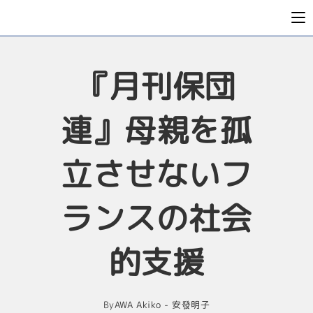
『月刊保団
連』母親を孤
立させないフ
ランスの社会
的支援
By
AWA Akiko - 安發明子