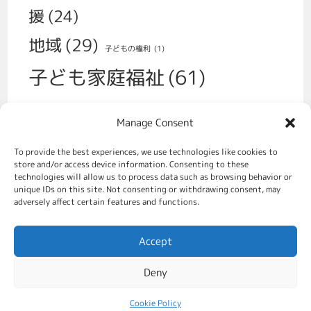
援
(24)
地域
(29)
子どもの権利
(1)
子ども家庭福祉
(61)
子育て
(30)
Manage Consent
学校、いじめ、不登校
(14)
性
(1)
To provide the best experiences, we use technologies like cookies to
福祉政策
(70)
store and/or access device information. Consenting to these
移民
(2)
technologies will allow us to process data such as browsing behavior or
unique IDs on this site. Not consenting or withdrawing consent, may
虐待対策、社会的養護
(49)
adversely affect certain features and functions.
親をすることの支援
(31)
Accept
貧困対策
(8)
Deny
Cookie Policy