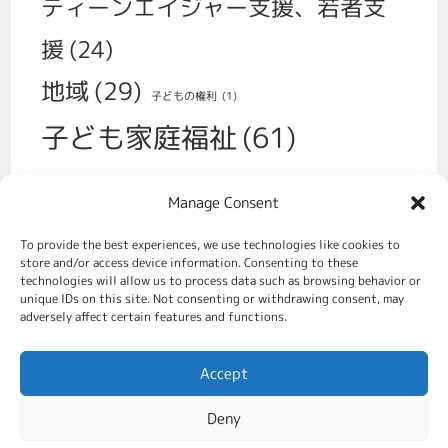
ティーンエイジャー支援、若者支
援
(24)
地域
(29)
子どもの権利
(1)
子ども家庭福祉
(61)
子育て
(30)
Manage Consent
学校、いじめ、不登校
(14)
性
(1)
To provide the best experiences, we use technologies like cookies to
福祉政策
(70)
store and/or access device information. Consenting to these
移民
(2)
technologies will allow us to process data such as browsing behavior or
unique IDs on this site. Not consenting or withdrawing consent, may
虐待対策、社会的養護
(49)
adversely affect certain features and functions.
親をすることの支援
(31)
Accept
貧困対策
(8)
Deny