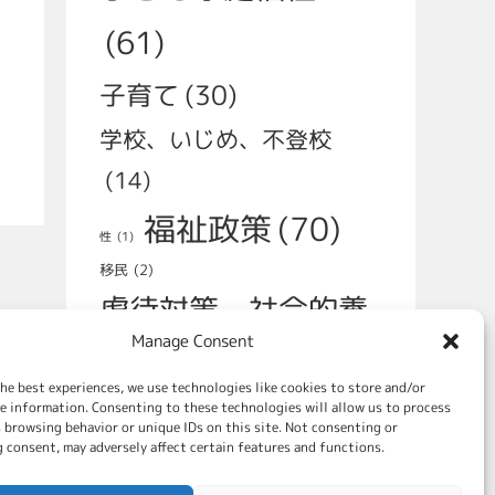
(61)
子育て
(30)
学校、いじめ、不登校
(14)
福祉政策
(70)
性
(1)
移民
(2)
虐待対策、社会的養
Manage Consent
護
(49)
he best experiences, we use technologies like cookies to store and/or
親をすることの支援
e information. Consenting to these technologies will allow us to process
 browsing behavior or unique IDs on this site. Not consenting or
 consent, may adversely affect certain features and functions.
(31)