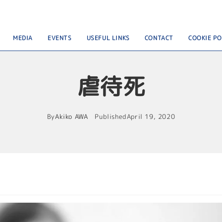
MEDIA
EVENTS
USEFUL LINKS
CONTACT
COOKIE PO
虐待死
By
Akiko AWA
Published
April 19, 2020