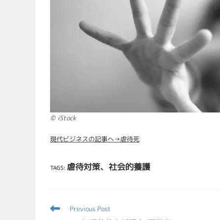
© iStock
現代ビジネスの記事へ→虐待死
虐待対策、社会的養護
TAGS
:
Previous Post