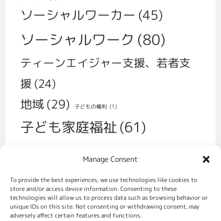
ソーシャルワーカー
(45)
ソーシャルワーク
(80)
ティーンエイジャー支援、若者支
援
(24)
地域
(29)
子どもの権利
(1)
子ども家庭福祉
(61)
子育て
(30)
Manage Consent
学校、いじめ、不登校
(14)
性
(1)
To provide the best experiences, we use technologies like cookies to
福祉政策
(70)
store and/or access device information. Consenting to these
移民
(2)
technologies will allow us to process data such as browsing behavior or
unique IDs on this site. Not consenting or withdrawing consent, may
虐待対策、社会的養護
(49)
adversely affect certain features and functions.