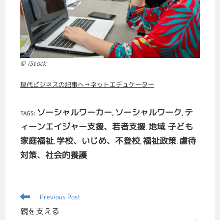
© iStock
現代ビジネスの記事へ→ネットエデュケーター
ソーシャルワーカー
ソーシャルワーク
テ
TAGS
:
,
,
ィーンエイジャー支援、若者支援
地域
子ども
,
,
家庭福祉
学校、いじめ、不登校
福祉政策
虐待
,
,
,
対策、社会的養護
Previous Post
親を支える