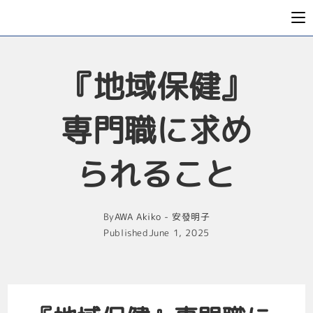
『地域保健』
専門職に求め
られること
By
AWA Akiko - 安發明子
Published
June 1, 2025