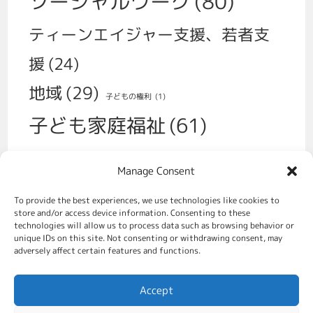
ソーシャルワーク
(80)
ティーンエイジャー支援、若者支
援
(24)
地域
(29)
子どもの権利
(1)
子ども家庭福祉
(61)
子育て
(30)
Manage Consent
学校、いじめ、不登校
(14)
性
(1)
To provide the best experiences, we use technologies like cookies to
福祉政策
(70)
store and/or access device information. Consenting to these
移民
(2)
technologies will allow us to process data such as browsing behavior or
unique IDs on this site. Not consenting or withdrawing consent, may
虐待対策、社会的養護
(49)
adversely affect certain features and functions.
親をすることの支援
(31)
Accept
貧困対策
(8)