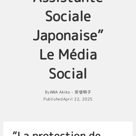
Sociale
Japonaise”
Le Média
Social
By
AWA Akiko - 安發明子
Published
April 22, 2025
“La protection de