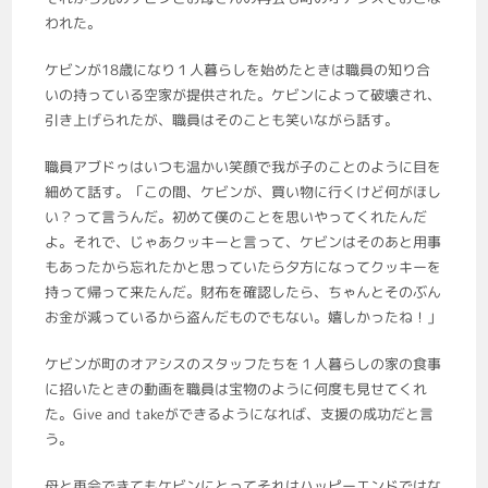
われた。
ケビンが18歳になり１人暮らしを始めたときは職員の知り合
いの持っている空家が提供された。ケビンによって破壊され、
引き上げられたが、職員はそのことも笑いながら話す。
職員アブドゥはいつも温かい笑顔で我が子のことのように目を
細めて話す。「この間、ケビンが、買い物に行くけど何がほし
い？って言うんだ。初めて僕のことを思いやってくれたんだ
よ。それで、じゃあクッキーと言って、ケビンはそのあと用事
もあったから忘れたかと思っていたら夕方になってクッキーを
持って帰って来たんだ。財布を確認したら、ちゃんとそのぶん
お金が減っているから盗んだものでもない。嬉しかったね！」
ケビンが町のオアシスのスタッフたちを１人暮らしの家の食事
に招いたときの動画を職員は宝物のように何度も見せてくれ
た。Give and takeができるようになれば、支援の成功だと言
う。
母と再会できてもケビンにとってそれはハッピーエンドではな