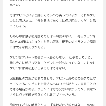
かった。
母はケビンといると嬉しくていつも笑っているが、それがケビ
ンには腹がたつ。「僕を見捨てたくせに何が面白いんだ」と思
ってしまう。
しかし母は息子を見捨てたとは一切認めない。「毎日ケビンを
思わない日はなかった」と言い張る。現実に対する２人の認識
には大きな隔たりがある。
ケビンはアパートを借り一人暮らしをし、 仕事もしている。
母はそこに転がり込み、ケビンに一銭も払っていない。しかし
ケビンには母を追い出すことはできない。
児童福祉の支援が切れたあとも、ケビンと母のその後まで見守
ってくれる、ケビンもお母さんもいつでも話をしに来ることの
できる場所がある。ケビンには母も父もいなかったが、実家の
ように必ず笑顔で迎えてくれるアブドゥがいる。
施設の子どもに職員たちは、「実親だけが親ではない、social