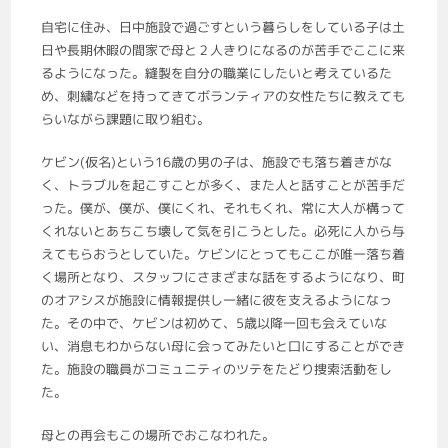
自宅に住み、日中施設で過ごすという暮らしをしている子は土
日や長期休暇の間家で母と２人きりになるのが苦手でここに来
るようになった。縫製を自分の職業にしたいと考えているた
め、刺繍などを持ってきてボランティアの女性たちに教えても
らいながら課題に取り組む。
ケビン(仮名)という16歳の男の子は、施設でも落ち着きがな
く、トラブルを起こすことが多く、また人と話すことが苦手だ
った。僕が、僕が、僕にくれ、それもくれ、常に大人が構って
くれないとあちこち壊して気を引こうとした。必死に人から与
えてもらおうとしていた。ケビンにとってもここが唯一落ち着
く場所となり、スタッフにさまざまな話をするようになり、町
のオアシスが施設に情報提供し一緒に彼を支えるようになっ
た。その中で、ケビンは初めて、5歳以降一回も会えていな
い、消息もわからない母に会ってみたいと口にすることができ
た。施設の職員がコミュニティのツテをたどり捜索活動をし
た。
母との再会もこの場所でおこなわれた。