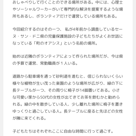
おしゃべりして行くことのできる場所がある。中には、心理士
やソーシャルワーカーがいて専門的な解決を提案するような場
所もあるし、ボランティアだけで運営している場所もある。
今回紹介するのはその一つ、 私が4年前から調査しているセー
ヌ・サン・ドニ県の児童保護施設の子どもたちがよくお世話に
なっている「町のオアシス」という名前の場所。
始めは近隣のボランティアによって作られた場所だが、今は県
の予算で運営、常勤職員が１人いる。
道路から駐車場を通って砂利道を進むと、信じられないくらい
様々な植物が生い茂った楽園のような場所が広がり、緑の下に
長テーブルが一つ、その周りに椅子が14脚置いてある。小さ
な可愛い家から50代の女性が出てきてお茶を飲むかと勧めら
れる。緑の中を散歩している人、少し離れた場所に椅子を置き
ゆっくりと過ごしている人。長テーブルに座ると先ほどの女性
が隣に来てくれる。
子どもたちはそれぞれここに自由な時間に行って過ごす。