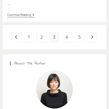
…
Continue Reading
1
2
3
4
5
About The Author