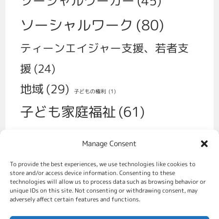
ソーシャルワーカー
(45)
ソーシャルワーク
(80)
ティーンエイジャー支援、若者支
援
(24)
地域
(29)
子どもの権利
(1)
子ども家庭福祉
(61)
子育て
(30)
Manage Consent
学校、いじめ、不登校
(14)
性
(1)
To provide the best experiences, we use technologies like cookies to
福祉政策
(70)
store and/or access device information. Consenting to these
移民
(2)
technologies will allow us to process data such as browsing behavior or
unique IDs on this site. Not consenting or withdrawing consent, may
虐待対策、社会的養護
(49)
adversely affect certain features and functions.