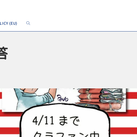
LICY (EU)
答