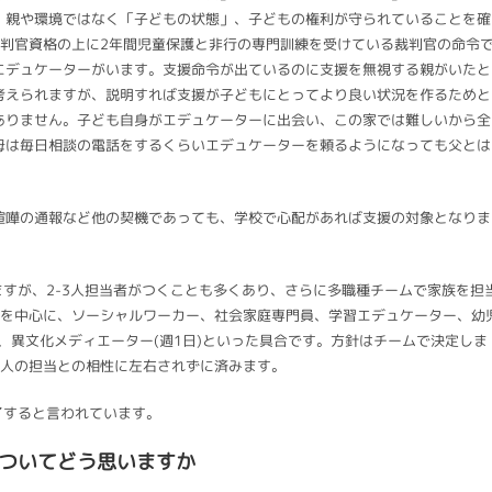
。親や環境ではなく「子どもの状態」、子どもの権利が守られていることを確
裁判官資格の上に2年間児童保護と非行の専門訓練を受けている裁判官の命令
エデュケーターがいます。支援命令が出ているのに支援を無視する親がいたと
考えられますが、説明すれば支援が子どもにとってより良い状況を作るためと
ありません。子ども自身がエデュケーターに出会い、この家では難しいから全
母は毎日相談の電話をするくらいエデュケーターを頼るようになっても父とは
喧嘩の通報など他の契機であっても、学校で心配があれば支援の対象となりま
ますが、2-3人担当者がつくことも多くあり、さらに多職種チームで家族を担
ーを中心に、ソーシャルワーカー、社会家庭専門員、学習エデュケーター、幼
日)、異文化メディエーター(週1日)といった具合です。方針はチームで決定しま
1人の担当との相性に左右されずに済みます。
了すると言われています。
についてどう思いますか