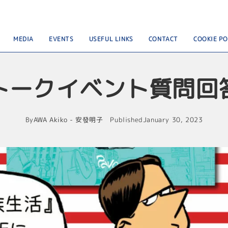
MEDIA
EVENTS
USEFUL LINKS
CONTACT
COOKIE PO
トークイベント質問回
By
AWA Akiko - 安發明子
Published
January 30, 2023