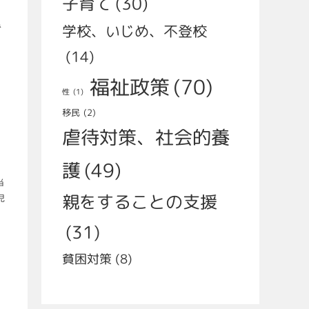
子育て
(30)
学校、いじめ、不登校
で
(14)
福祉政策
(70)
性
(1)
移民
(2)
虐待対策、社会的養
護
(49)
当
親をすることの支援
児
(31)
貧困対策
(8)