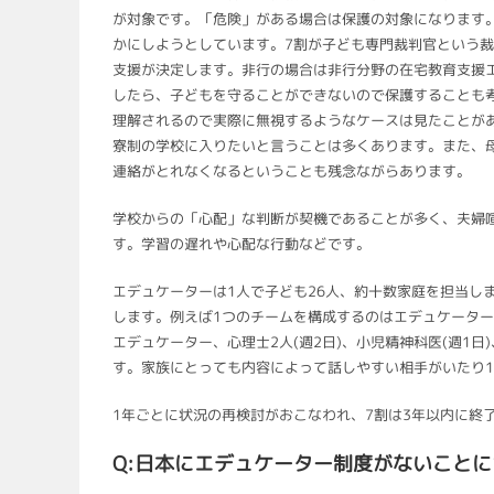
が対象です。「危険」がある場合は保護の対象になります
かにしようとしています。7割が子ども専門裁判官という
支援が決定します。非行の場合は非行分野の在宅教育支援
したら、子どもを守ることができないので保護することも
理解されるので実際に無視するようなケースは見たことが
寮制の学校に入りたいと言うことは多くあります。また、
連絡がとれなくなるということも残念ながらあります。
学校からの「心配」な判断が契機であることが多く、夫婦
す。学習の遅れや心配な行動などです。
エデュケーターは1人で子ども26人、約十数家庭を担当し
します。例えば1つのチームを構成するのはエデュケータ
エデュケーター、心理士2人(週2日)、小児精神科医(週1
す。家族にとっても内容によって話しやすい相手がいたり
1年ごとに状況の再検討がおこなわれ、7割は3年以内に終
Q:日本にエデュケーター制度がないこと